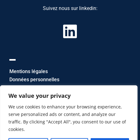
Suivez nous sur linkedin:
Mentions légales
Données personnelles
Nous contacter
We value your privacy
mail: info(@)assurme.fr
We use cookies to enhance your browsing experience,
tél: 03 88 52 09 08
serve personalized ads or content, and analyze our
N° ORIAS 23004005
traffic. By clicking "Accept All", you consent to our use of
cookies.