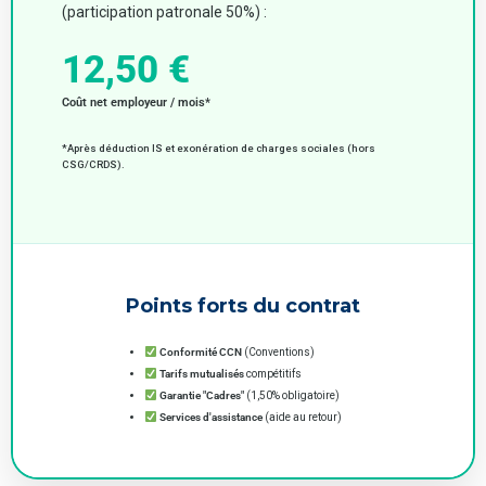
(participation patronale 50%) :
12,50 €
Coût net employeur / mois*
*Après déduction IS et exonération de charges sociales (hors
CSG/CRDS).
Points forts du contrat
Conformité CCN
(Conventions)
Tarifs mutualisés
compétitifs
Garantie "Cadres"
(1,50% obligatoire)
Services d'assistance
(aide au retour)