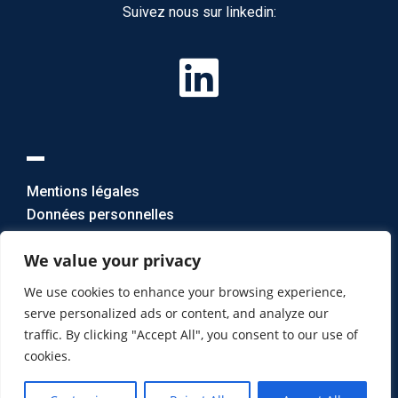
Suivez nous sur linkedin:
Mentions légales
Données personnelles
Nous contacter
We value your privacy
mail: info(@)assurme.fr
We use cookies to enhance your browsing experience,
tél: 03 88 52 09 08
serve personalized ads or content, and analyze our
N° ORIAS 23004005
traffic. By clicking "Accept All", you consent to our use of
cookies.