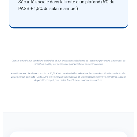
Sécurité sociale dans la limite d'un plafond (6% du
PASS + 1,5% du salaire annuel).
Contrat soumis aux conditions générales et aux exclusions spécifiques de l'assureur partenaire. Le respect du
formalisme (DUE) est nécessaire pour bénéficier des exonérations.
Avertissement Juridique :
Le coût de 12,50 € est une
simulation indicative
. Les taux de cotisation varient selon
votre secteur d'activité (Code NAF), votre convention collective et la démographie de votre entreprise. Seul un
diagnostic complet peut définir le coût exact pour votre structure.