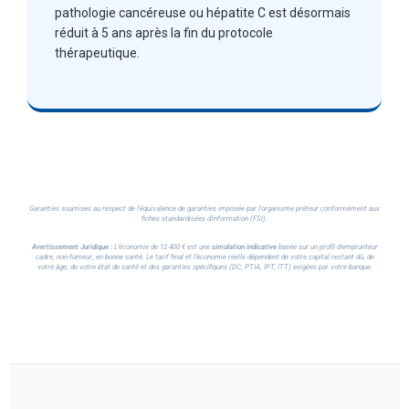
pathologie cancéreuse ou hépatite C est désormais
réduit à 5 ans après la fin du protocole
thérapeutique.
Garanties soumises au respect de l'équivalence de garanties imposée par l'organisme prêteur conformément aux
fiches standardisées d'information (FSI).
Avertissement Juridique :
L'économie de 12 400 € est une
simulation indicative
basée sur un profil d'emprunteur
cadre, non-fumeur, en bonne santé. Le tarif final et l'économie réelle dépendent de votre capital restant dû, de
votre âge, de votre état de santé et des garanties spécifiques (DC, PTIA, IPT, ITT) exigées par votre banque.