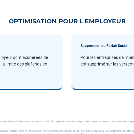
OPTIMISATION POUR L'EMPLOYEUR
Suppression du Forfait Social
mployeur sont exonérées de
Pour les entreprises de moins
 la limite des plafonds en
est supprimé sur les versem
Épargne Retraite Obligatoire est régi par la Loi PACTE. La gestion financière comporte des risques de perte en capital selon les suppor
tive
pour illustrer le coût net pour une entreprise soumise à un taux d'IS de 25%. Ce coût réel dépend du taux d'imposition de votre soc