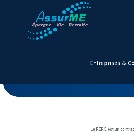
Entreprises & Co
Valorisez vos salariés et o
Le PERO est un contrat d