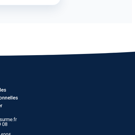
les
onnelles
r
surme.fr
9 08