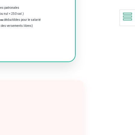
es patronales
ou nul < 250 sal.)
res
déductibles pour le salarié
 des versements libres)