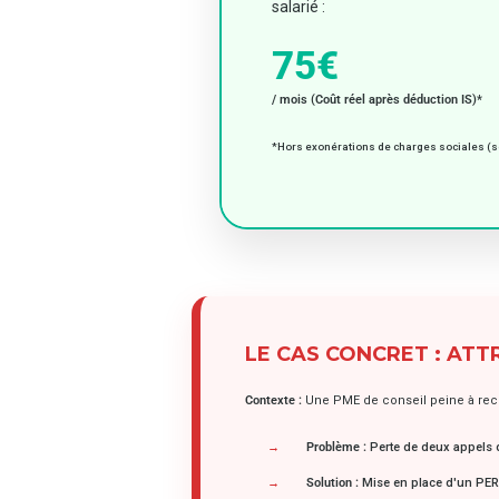
salarié :
75€
/ mois (Coût réel après déduction IS)*
*Hors exonérations de charges sociales (selo
LE CAS CONCRET : ATT
Contexte :
Une PME de conseil peine à recr
Problème :
Perte de deux appels d'
Solution :
Mise en place d'un PERO