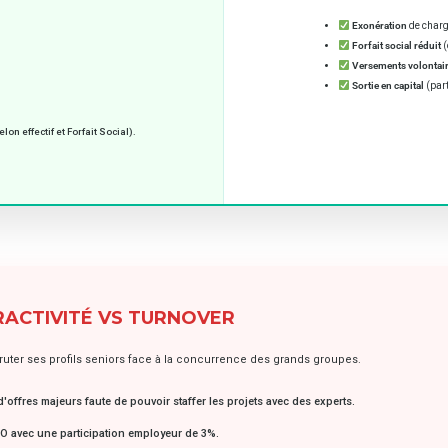
Exonération
de charg
Forfait social réduit
(
Versements volontai
Sortie en capital
(part
n effectif et Forfait Social).
RACTIVITÉ VS TURNOVER
uter ses profils seniors face à la concurrence des grands groupes.
offres majeurs faute de pouvoir staffer les projets avec des experts.
 avec une participation employeur de 3%.