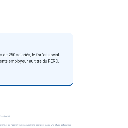
 de 250 salariés, le forfait social
ents employeur au titre du PERO.
ts choisis.
iété et de l'assiette des cotisations sociales. Seule une étude actuarielle