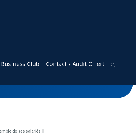
)
Business Club
Contact / Audit Offert
lectif puissant et flexible.
emble de ses salariés. Il