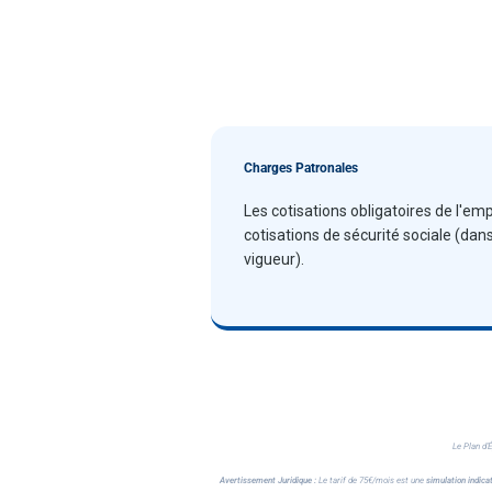
Charges Patronales
Les cotisations obligatoires de l'e
cotisations de sécurité sociale (dans
vigueur).
Le Plan d'
Avertissement Juridique :
Le tarif de 75€/mois est une
simulation indica