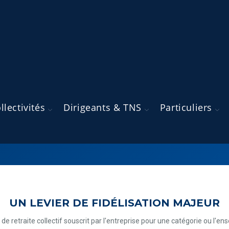
Le PER Obligatoire (PERO
llectivités
Dirigeants & TNS
Particuliers
ptimisez vos charges sociales grâce à un dispositif d'épargne retraite col
UN LEVIER DE FIDÉLISATION MAJEUR
e retraite collectif souscrit par l'entreprise pour une catégorie ou l'ens